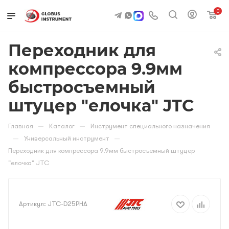
0
Переходник для
компрессора 9.9мм
быстросъемный
штуцер "елочка" JTC
—
—
Главная
Каталог
Инструмент специального назначения
—
—
Универсальный инструмент
Переходник для компрессора 9.9мм быстросъемный штуцер
"елочка" JTC
Артикул:
JTC-D25PHA