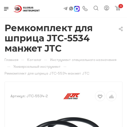
0
Ремкомплект для
шприца JTC-5534
манжет JTC
—
—
Главная
Каталог
Инструмент специального назначения
—
—
Универсальный инструмент
Ремкомплект для шприца JTC-5534 манжет JTC
Артикул:
JTC-5534-2