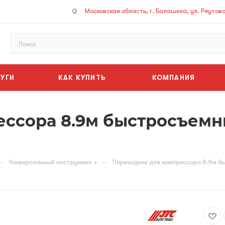
Московская область, г. Балашиха, ул. Реутовск
УГИ
КАК КУПИТЬ
КОМПАНИЯ
ессора 8.9м быстросъемн
—
—
Универсальный инструмент
Переходник для компрессора 8.9м б