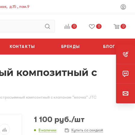
ая, д.15 , пом.9
0
0
0
КОНТАКТЫ
БРЕНДЫ
БЛОГ
ый композитный с
ыстросъемный композитный с клапаном "елочка" JTC
1 100
руб.
/шт
В наличии
Купить со скидкой