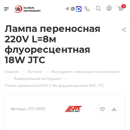
0
Лампа переносная
220V L=8м
флуоресцентная
18W JTC
—
—
Главная
Каталог
Инструмент специального назначения
—
—
Универсальный инструмент
Лампа переносная 220V L=8м флуоресцентная 18W JTC
Артикул:
JTC-5652