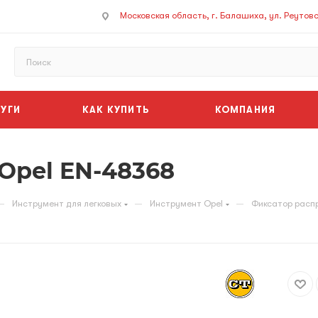
Московская область, г. Балашиха, ул. Реутовск
УГИ
КАК КУПИТЬ
КОМПАНИЯ
Opel EN-48368
—
—
—
Инструмент для легковых
Инструмент Opel
Фиксатор расп