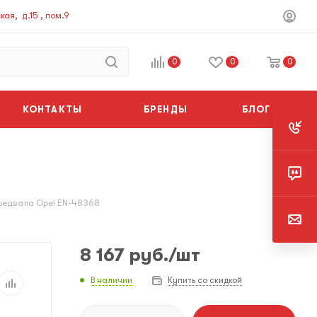
ая, д.15 , пом.9
0
0
0
КОНТАКТЫ
БРЕНДЫ
БЛОГ
редвала Opel EN-48368
8 167
руб.
/шт
В наличии
Купить со скидкой