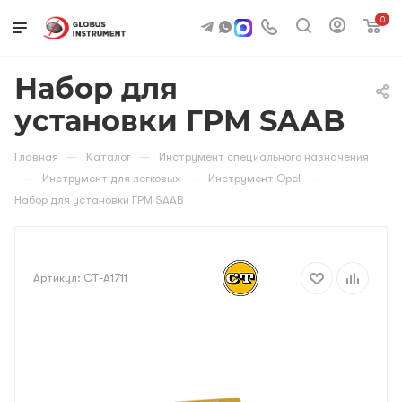
0
Набор для
установки ГРМ SAAB
—
—
Главная
Каталог
Инструмент специального назначения
—
—
—
Инструмент для легковых
Инструмент Opel
Набор для установки ГРМ SAAB
Артикул:
CT-A1711