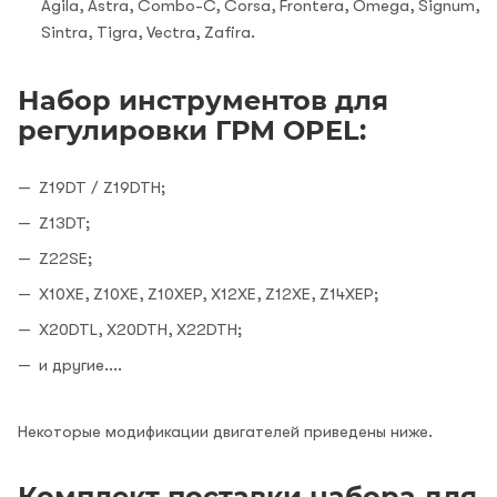
Agila, Astra, Combo-C, Corsa, Frontera, Omega, Signum,
Sintra, Tigra, Vectra, Zafira.
Набор инструментов для
регулировки ГРМ OPEL:
Z19DT / Z19DTH;
Z13DT;
Z22SE;
X10XE, Z10XE, Z10XEP, X12XE, Z12XE, Z14XEP;
X20DTL, X20DTH, X22DTH;
и другие....
Некоторые модификации двигателей приведены ниже.
Комплект поставки набора для