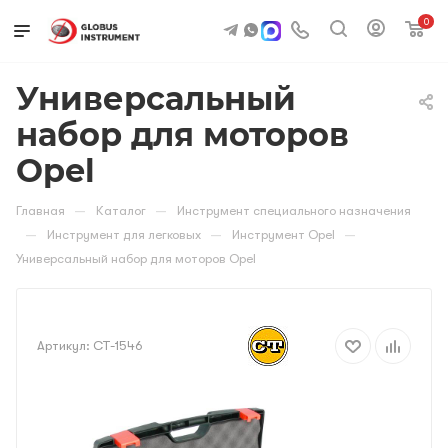
0
Универсальный
набор для моторов
Opel
—
—
Главная
Каталог
Инструмент специального назначения
—
—
—
Инструмент для легковых
Инструмент Opel
Универсальный набор для моторов Opel
Артикул:
CT-1546