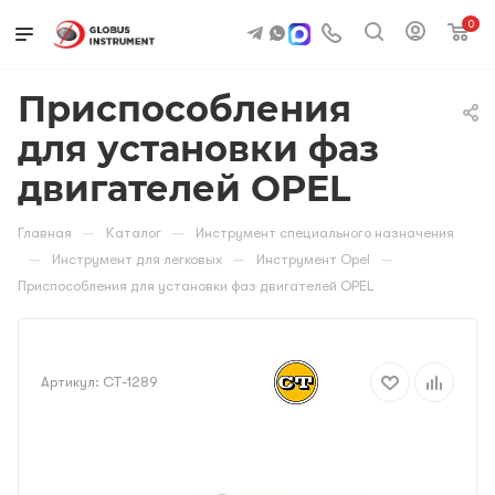
0
Приспособления
для установки фаз
двигателей OPEL
—
—
Главная
Каталог
Инструмент специального назначения
—
—
—
Инструмент для легковых
Инструмент Opel
Приспособления для установки фаз двигателей OPEL
Артикул:
CT-1289