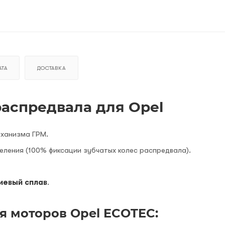
ТА
ДОСТАВКА
аспредвала для Opel
еханизма ГРМ.
ления (100% фиксации зубчатых колес распредвала).
иевый сплав
.
я моторов Opel ECOTEC: