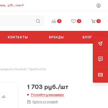
ая, д.15 , пом.9
0
0
0
КОНТАКТЫ
БРЕНДЫ
БЛОГ
редвала Vauxhall / Opel EcoTec
1 703
руб.
/шт
Уточняйте у менеджера
Купить со скидкой