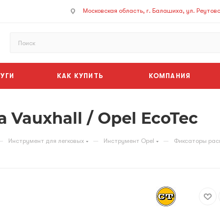
Московская область, г. Балашиха, ул. Реутовск
УГИ
КАК КУПИТЬ
КОМПАНИЯ
Vauxhall / Opel EcoTec
—
—
—
Инструмент для легковых
Инструмент Opel
Фиксаторы расп