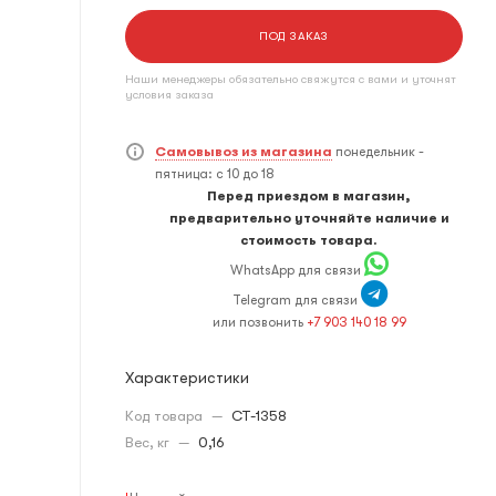
ПОД ЗАКАЗ
Наши менеджеры обязательно свяжутся с вами и уточнят
условия заказа
Самовывоз из магазина
понедельник -
пятница: с 10 до 18
Перед приездом в магазин,
предварительно уточняйте наличие и
стоимость товара.
WhatsApp для связи
Telegram для связи
или позвонить
+7 903 140 18 99
Характеристики
Код товара
—
CT-1358
Вес, кг
—
0,16