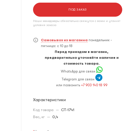
ПОД ЗАКАЗ
Наши менеджеры обязательно свяжутся с вами и уточнят
условия заказа
Самовывоз из магазина
понедельник -
пятница: с 10 до 18
Перед приездом в магазин,
предварительно уточняйте наличие и
стоимость товара.
WhatsApp для связи
Telegram для связи
или позвонить
+7 903 140 18 99
Характеристики
Код товара
—
CT-1741
Вес, кг
—
0,4