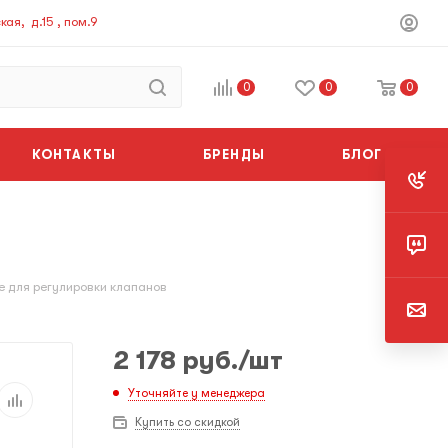
ая, д.15 , пом.9
0
0
0
КОНТАКТЫ
БРЕНДЫ
БЛОГ
 для регулировки клапанов
2 178
руб.
/шт
Уточняйте у менеджера
Купить со скидкой