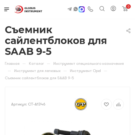
0
Съемник
сайлентблоков для
SAAB 9-5
—
—
Главная
Каталог
Инструмент специального назначения
—
—
—
Инструмент для легковых
Инструмент Opel
Съемник сайлентблоков для SAAB 9-5
Артикул:
CT-A1346