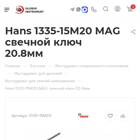
0
Hans 1335-15M20 MAG
свечной ключ
20.8мм
—
—
Главная
Каталог
Инструмент специального назначения
—
—
Инструмент для дизелей
—
Инструмент для свечей накаливания
Hans 1335-15M20 MAG свечной ключ 20.8мм
Артикул:
1335-15M20