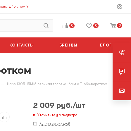
ая, д.15 , пом.9
0
0
0
КОНТАКТЫ
БРЕНДЫ
БЛОГ
ротком
—
Hans 1305-15M16 свечная головка 16мм с Т-обр.воротком
2 009
руб.
/шт
Уточняйте у менеджера
Купить со скидкой