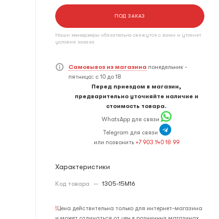
ПОД ЗАКАЗ
Наши менеджеры обязательно свяжутся с вами и уточнят
условия заказа
Самовывоз из магазина
понедельник -
пятница: с 10 до 18
Перед приездом в магазин,
предварительно уточняйте наличие и
стоимость товара.
WhatsApp для связи
Telegram для связи
или позвонить
+7 903 140 18 99
Характеристики
Код товара
—
1305-15M16
!
Цена действительна только для интернет-магазина
и может отличаться от цен в розничных магазинах.