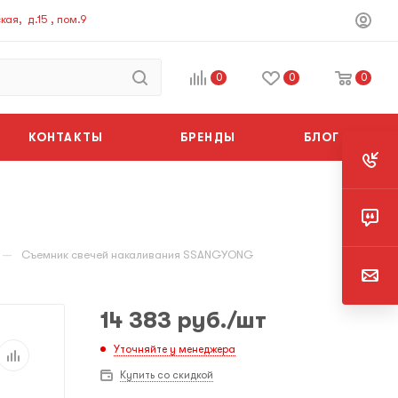
ая, д.15 , пом.9
0
0
0
КОНТАКТЫ
БРЕНДЫ
БЛОГ
—
Съемник свечей накаливания SSANGYONG
14 383
руб.
/шт
Уточняйте у менеджера
Купить со скидкой