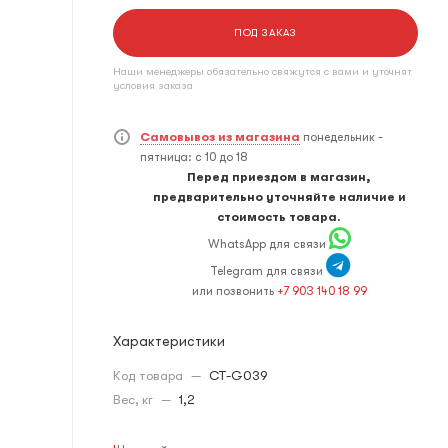
ПОД ЗАКАЗ
Наши менеджеры обязательно свяжутся с вами и уточнят
условия заказа
Самовывоз из магазина
понедельник -
пятница: с 10 до 18
Перед приездом в магазин,
предварительно уточняйте наличие и
стоимость товара.
WhatsApp для связи
Telegram для связи
или позвонить
+7 903 140 18 99
Характеристики
Код товара
—
CT-G039
Вес, кг
—
1,2