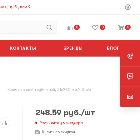
ая, д.15 , пом.9
0
0
0
КОНТАКТЫ
БРЕНДЫ
БЛОГ
—
Ключ свечной трубчатый, 21х280 мм// Stels
248.59
руб.
/шт
Уточняйте у менеджера
Купить со скидкой