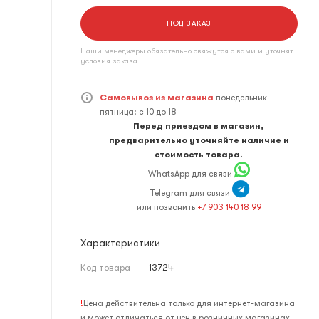
ПОД ЗАКАЗ
Наши менеджеры обязательно свяжутся с вами и уточнят
условия заказа
Самовывоз из магазина
понедельник -
пятница: с 10 до 18
Перед приездом в магазин,
предварительно уточняйте наличие и
стоимость товара.
WhatsApp для связи
Telegram для связи
или позвонить
+7 903 140 18 99
Характеристики
Код товара
—
13724
!
Цена действительна только для интернет-магазина
и может отличаться от цен в розничных магазинах.