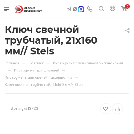
0
Ключ свечной
трубчатый, 21х160
мм// Stels
—
—
Главная
Каталог
Инструмент специального назначения
—
—
Инструмент для дизелей
—
Инструмент для свечей накаливания
Ключ свечной трубчатый, 21х160 мм// Stels
Артикул:
13723