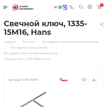
0
Свечной ключ, 1335-
15M16, Hans
—
—
Главная
Каталог
Инструмент специального назначения
—
—
Инструмент для дизелей
—
Инструмент для свечей накаливания
Свечной ключ, 1335-15M16, Hans
Артикул:
1335-15M16