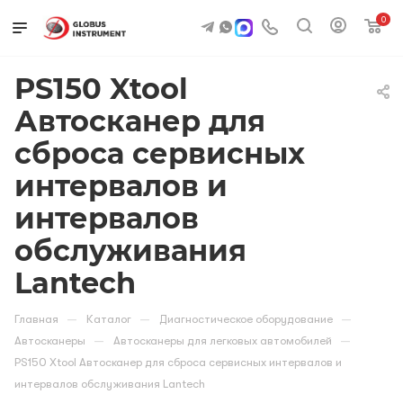
0
PS150 Xtool
Автосканер для
сброса сервисных
интервалов и
интервалов
обслуживания
Lantech
—
—
—
Главная
Каталог
Диагностическое оборудование
—
—
Автосканеры
Автосканеры для легковых автомобилей
PS150 Xtool Автосканер для сброса сервисных интервалов и
интервалов обслуживания Lantech