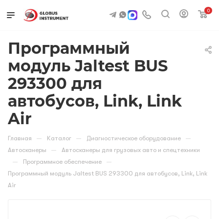
0
Программный
модуль Jaltest BUS
293300 для
автобусов, Link, Link
Air
—
—
—
Главная
Каталог
Диагностическое оборудование
—
Автосканеры
Автосканеры для грузовых авто и спецтехники
—
—
Программное обеспечение
Программный модуль Jaltest BUS 293300 для автобусов, Link, Link
Air