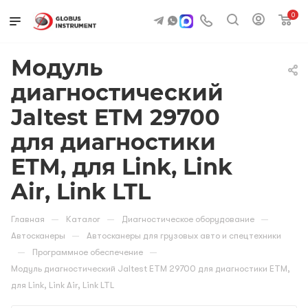
0
Модуль
диагностический
Jaltest ETM 29700
для диагностики
ETM, для Link, Link
Air, Link LTL
—
—
—
Главная
Каталог
Диагностическое оборудование
—
Автосканеры
Автосканеры для грузовых авто и спецтехники
—
—
Программное обеспечение
Модуль диагностический Jaltest ETM 29700 для диагностики ETM,
для Link, Link Air, Link LTL