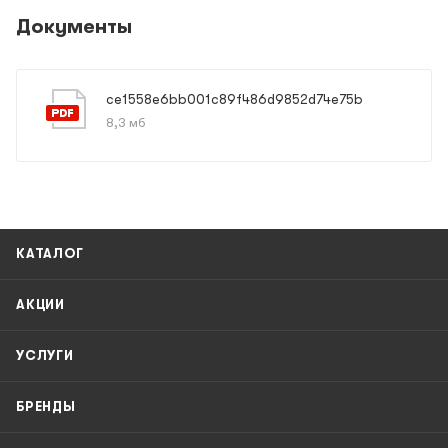
Документы
ce1558e6bb001c89f486d9852d74e75b
8,3 мб
КАТАЛОГ
АКЦИИ
УСЛУГИ
БРЕНДЫ