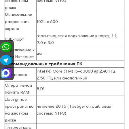
на жестком
система NTFS)
диске
Минимальное
разрешение
1024 x 600
экрана
гарантируется подключение к порту 1.1,
USB-порт
2.0 и 3.0
Подключение к
да
сети Интернет
Рекомендованные требования ПК
Intel (R) Core (TM) i5-6300U @ 2.40 ГГц,
Процессор
2.50 ГГц или аналогичный
Оперативная
8 Гб
память RAM
Доступное
пространство
не менее 20 Гб (Требуется файловая
на жестком
система NTFS)
диске
Тип жесткого