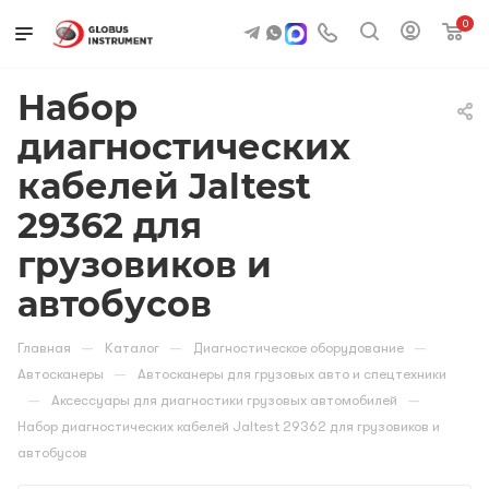
0
Набор
диагностических
кабелей Jaltest
29362 для
грузовиков и
автобусов
—
—
—
Главная
Каталог
Диагностическое оборудование
—
Автосканеры
Автосканеры для грузовых авто и спецтехники
—
—
Аксессуары для диагностики грузовых автомобилей
Набор диагностических кабелей Jaltest 29362 для грузовиков и
автобусов