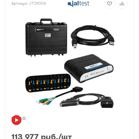
Артикул:
JT01006
ВИДЕО
113 977
руб.
/шт