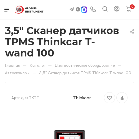
0
3,5" Сканер датчиков
TPMS Thinkcar T-
wand 100
—
—
—
Главная
Каталог
Диагностическое оборудование
—
Автосканеры
3,5" Сканер датчиков TPMS Thinkcar T-wand 100
Thinkcar
Артикул:
TKTT1