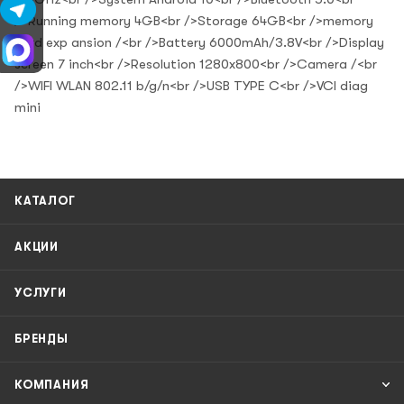
/>Running memory 4GB<br />Storage 64GB<br />memory
card exp ansion /<br />Battery 6000mAh/3.8V<br />Display
screen 7 inch<br />Resolution 1280x800<br />Camera /<br
/>WIFI WLAN 802.11 b/g/n<br />USB TYPE C<br />VCI diag
mini
КАТАЛОГ
АКЦИИ
УСЛУГИ
БРЕНДЫ
КОМПАНИЯ