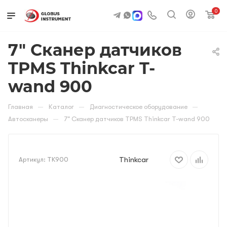
0
7" Сканер датчиков
TPMS Thinkcar T-
wand 900
—
—
—
Главная
Каталог
Диагностическое оборудование
—
Автосканеры
7" Сканер датчиков TPMS Thinkcar T-wand 900
Thinkcar
Артикул:
TK900