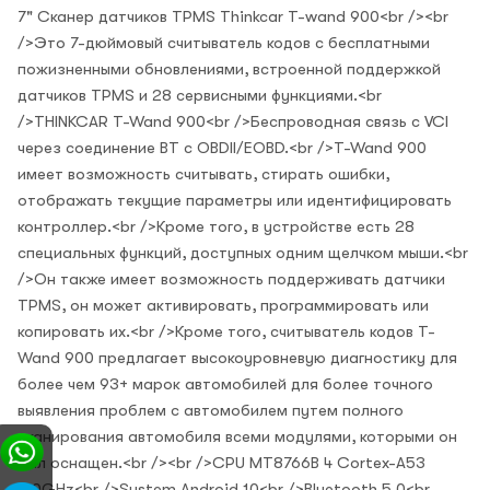
7" Сканер датчиков TPMS Thinkcar T-wand 900<br /><br
/>Это 7-дюймовый считыватель кодов с бесплатными
пожизненными обновлениями, встроенной поддержкой
датчиков TPMS и 28 сервисными функциями.<br
/>THINKCAR T-Wand 900<br />Беспроводная связь с VCI
через соединение BT с OBDII/EOBD.<br />T-Wand 900
имеет возможность считывать, стирать ошибки,
отображать текущие параметры или идентифицировать
контроллер.<br />Кроме того, в устройстве есть 28
специальных функций, доступных одним щелчком мыши.<br
/>Он также имеет возможность поддерживать датчики
TPMS, он может активировать, программировать или
копировать их.<br />Кроме того, считыватель кодов T-
Wand 900 предлагает высокоуровневую диагностику для
более чем 93+ марок автомобилей для более точного
выявления проблем с автомобилем путем полного
сканирования автомобиля всеми модулями, которыми он
был оснащен.<br /><br />CPU MT8766B 4 Cortex-A53
2.0GHz<br />System Android 10<br />Bluetooth 5.0<br