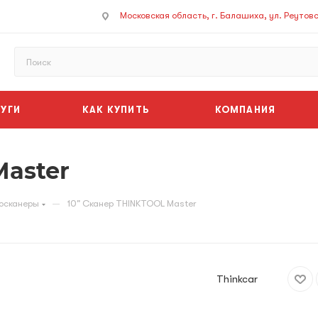
Московская область, г. Балашиха, ул. Реутовск
УГИ
КАК КУПИТЬ
КОМПАНИЯ
Master
—
осканеры
10" Сканер THINKTOOL Master
Thinkcar