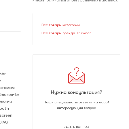
и может отличаться от цен в розничных магазинах.
Все товары категории
Все товары бренда Thinkcar
<br
r
истемам
Нужна консультация?
блоков<br
ология
Наши специалисты ответят на любой
tooth
интересующий вопрос
screen
KDIAG
ЗАДАТЬ ВОПРОС