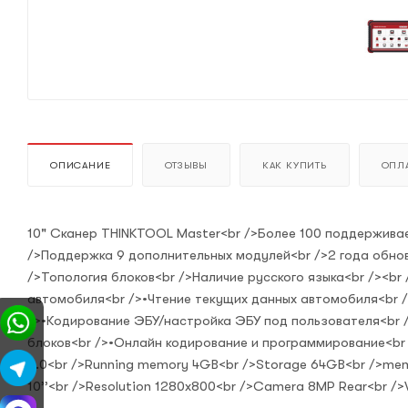
ОПИСАНИЕ
ОТЗЫВЫ
КАК КУПИТЬ
ОПЛА
10" Сканер THINKTOOL Master<br />Более 100 поддержива
/>Поддержка 9 дополнительных модулей<br />2 года обнов
/>Топология блоков<br />Наличие русского языка<br /><b
автомобиля<br />•Чтение текущих данных автомобиля<br 
/>•Кодирование ЭБУ/настройка ЭБУ под пользователя<br 
блоков<br />•Онлайн кодирование и программирование<br 
5.0<br />Running memory 4GB<br />Storage 64GB<br />memo
10’’<br />Resolution 1280x800<br />Camera 8MP Rear<br /