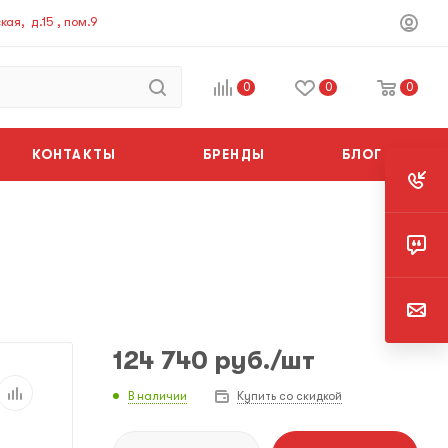
ая, д.15 , пом.9
0
0
0
КОНТАКТЫ
БРЕНДЫ
БЛОГ
124 740
руб.
/шт
В наличии
Купить со скидкой