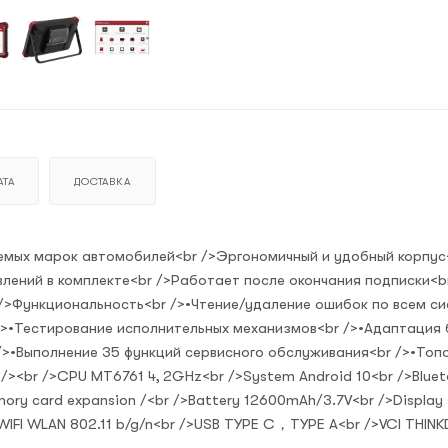
ТА
ДОСТАВКА
емых марок автомобилей<br />Эргономичный и удобный корпус
лений в комплекте<br />Работает после окончания подписки<b
r />Функциональность<br />•Чтение/удаление ошибок по всем с
/>•Тестирование исполнительных механизмов<br />•Адаптация 
/>•Выполнение 35 функций сервисного обслуживания<br />•Топ
/><br />CPU MT6761 4, 2GHz<br />System Android 10<br />Blue
ry card expansion /<br />Battery 12600mAh/3.7V<br />Display 
>WIFI WLAN 802.11 b/g/n<br />USB TYPE C，TYPE A<br />VCI THIN