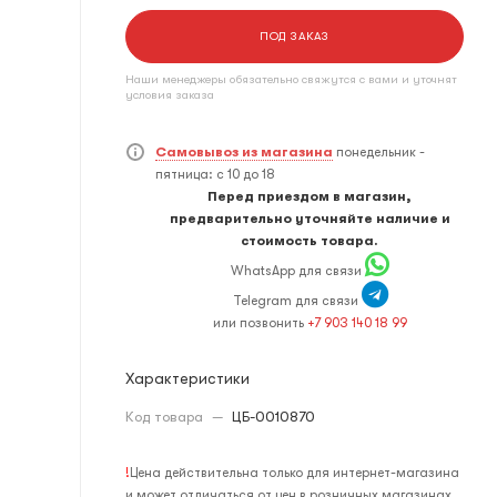
ПОД ЗАКАЗ
Наши менеджеры обязательно свяжутся с вами и уточнят
условия заказа
Самовывоз из магазина
понедельник -
пятница: с 10 до 18
Перед приездом в магазин,
предварительно уточняйте наличие и
стоимость товара.
WhatsApp для связи
Telegram для связи
или позвонить
+7 903 140 18 99
Характеристики
Код товара
—
ЦБ-0010870
!
Цена действительна только для интернет-магазина
и может отличаться от цен в розничных магазинах.