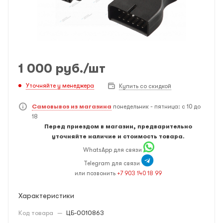
1 000
руб.
/шт
Уточняйте у менеджера
Купить со скидкой
Самовывоз из магазина
понедельник - пятница: с 10 до
18
Перед приездом в магазин, предварительно
уточняйте наличие и стоимость товара.
WhatsApp для связи
Telegram для связи
или позвонить
+7 903 140 18 99
Характеристики
Код товара
—
ЦБ-0010863