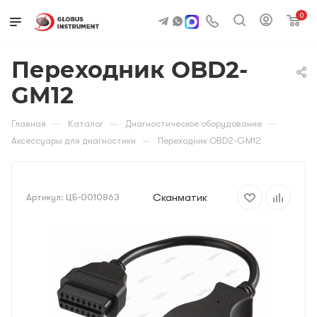
0
Переходник OBD2-
GM12
—
—
—
Главная
Каталог
Диагностическое оборудование
—
Аксессуары для диагностики
Переходник OBD2-GM12
Сканматик
Артикул:
ЦБ-0010863