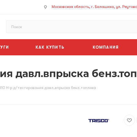
Московская область, г. Балашиха, ул. Реутовск
УГИ
КАК КУПИТЬ
КОМПАНИЯ
ния давл.впрыска бенз.то
310 Н-р д/тестирования давл.впрыска бенз.топлива