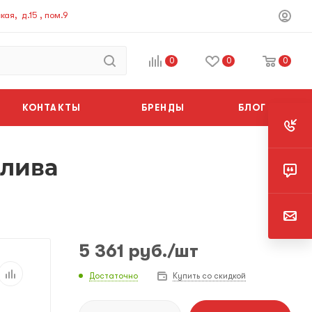
ая, д.15 , пом.9
0
0
0
КОНТАКТЫ
БРЕНДЫ
БЛОГ
плива
5 361
руб.
/шт
Достаточно
Купить со скидкой