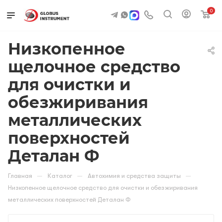
0
Низкопенное
щелочное средство
для очистки и
обезжиривания
металлических
поверхностей
Деталан Ф
—
—
—
Главная
Каталог
Автохимия и средства защиты
Низкопенное щелочное средство для очистки и обезжиривания
металлических поверхностей Деталан Ф