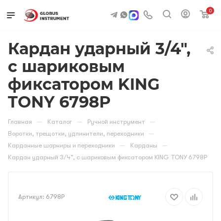
0
Кардан ударный 3/4",
с шариковым
фиксатором KING
TONY 6798P
—
—
—
Главная
Каталог
Ручной инструмент
—
Воротки, трещотки, удлинители, переходники
—
—
Карданные шарниры и переходники
Карданы
Кардан ударный 3/4", с шариковым фиксатором KING TONY 6798P
Артикул:
6798P