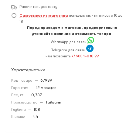
Рассчитать доставку
Самовывоз из магазина
понедельник - пятница: с 10 до
18
Перед приездом в магазин, предварительно
уточняйте наличие и стоимость товара.
WhatsApp для связи
Telegram для связи
или позвонить
+7 903 140 18 99
Характеристики
Код товара
—
6798P
Гарантия
—
12 месяцев
Вес, кг
—
0,737
Производство
—
Тайвань
Глубина
—
108
Ширина
—
44