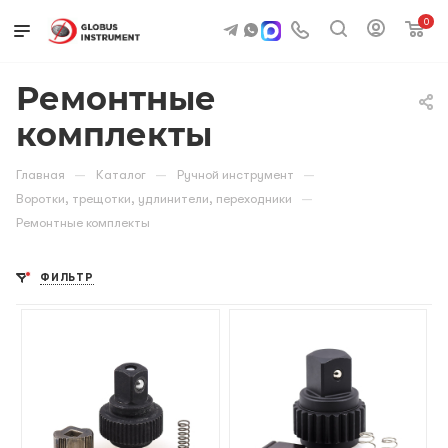
0
Ремонтные
комплекты
—
—
—
Главная
Каталог
Ручной инструмент
—
Воротки, трещотки, удлинители, переходники
Ремонтные комплекты
ФИЛЬТР