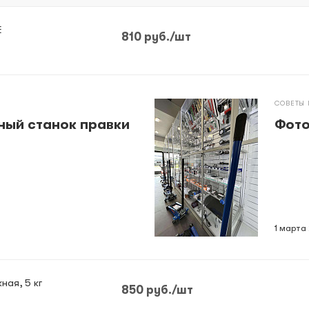
E
810
руб.
/шт
СОВЕТЫ
ный станок правки
Фото
1 марта
ая, 5 кг
850
руб.
/шт