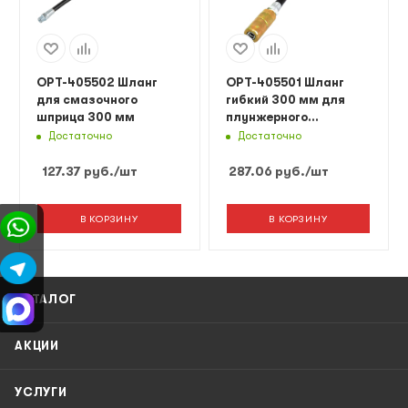
OPT-405502 Шланг
OPT-405501 Шланг
для смазочного
гибкий 300 мм для
шприца 300 мм
плунжерного
смазочного шприца с
Достаточно
Достаточно
наконечником
127.37
руб.
/шт
287.06
руб.
/шт
В КОРЗИНУ
В КОРЗИНУ
КАТАЛОГ
АКЦИИ
УСЛУГИ